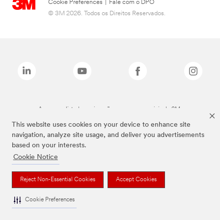
Cookie Preferences
|
Fale com o DPO
© 3M 2026. Todos os Direitos Reservados.
As marcas listadas a cima são marcas comerciais da 3M.
This website uses cookies on your device to enhance site
navigation, analyze site usage, and deliver you advertisements
based on your interests.
Cookie Notice
Reject Non-Essential Cookies
Accept Cookies
Cookie Preferences