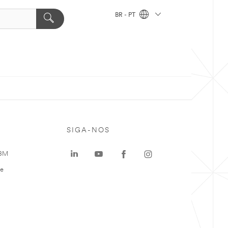
BR - PT
SIGA-NOS
 3M
te