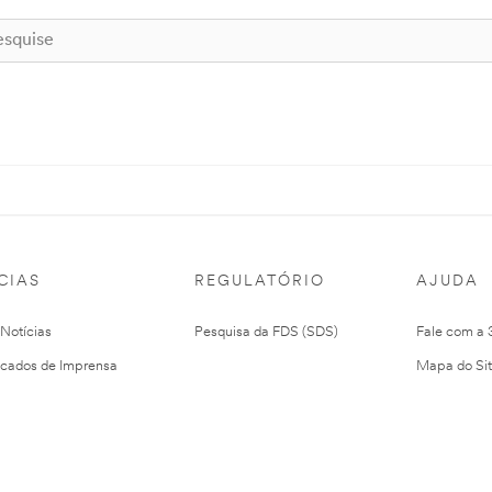
CIAS
REGULATÓRIO
AJUDA
 Notícias
Pesquisa da FDS (SDS)
Fale com a
cados de Imprensa
Mapa do Si