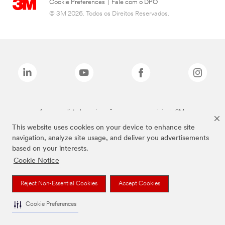
Cookie Preferences
|
Fale com o DPO
© 3M 2026. Todos os Direitos Reservados.
As marcas listadas a cima são marcas comerciais da 3M.
This website uses cookies on your device to enhance site
navigation, analyze site usage, and deliver you advertisements
based on your interests.
Cookie Notice
Reject Non-Essential Cookies
Accept Cookies
Cookie Preferences