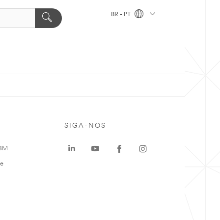
BR - PT
SIGA-NOS
 3M
te