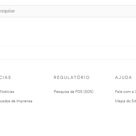
CIAS
REGULATÓRIO
AJUDA
 Notícias
Pesquisa da FDS (SDS)
Fale com a
cados de Imprensa
Mapa do Si