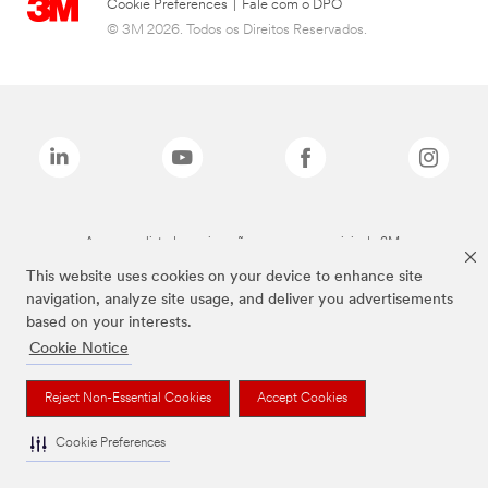
Cookie Preferences
|
Fale com o DPO
© 3M 2026. Todos os Direitos Reservados.
As marcas listadas a cima são marcas comerciais da 3M.
This website uses cookies on your device to enhance site
navigation, analyze site usage, and deliver you advertisements
based on your interests.
Cookie Notice
Reject Non-Essential Cookies
Accept Cookies
Cookie Preferences