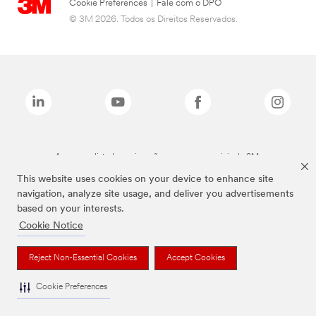
Cookie Preferences
|
Fale com o DPO
© 3M 2026. Todos os Direitos Reservados.
As marcas listadas a cima são marcas comerciais da 3M.
This website uses cookies on your device to enhance site
navigation, analyze site usage, and deliver you advertisements
based on your interests.
Cookie Notice
Reject Non-Essential Cookies
Accept Cookies
Cookie Preferences