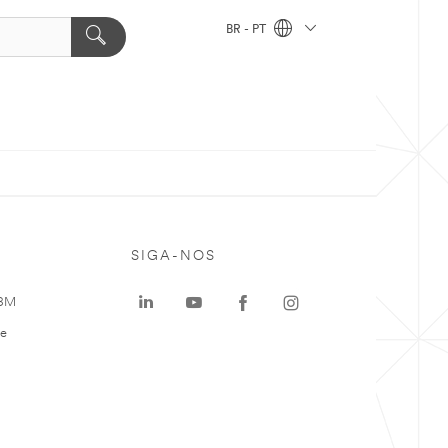
BR - PT
SIGA-NOS
 3M
te