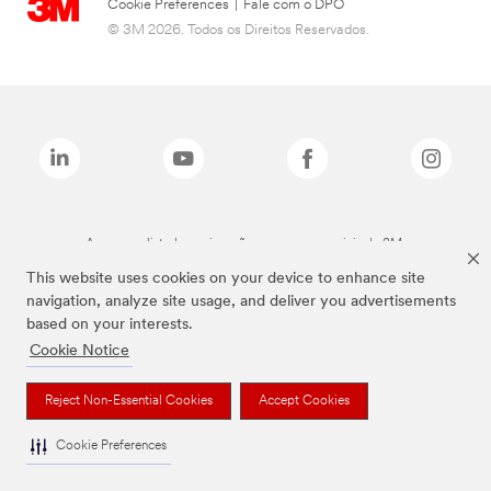
Cookie Preferences
|
Fale com o DPO
© 3M 2026. Todos os Direitos Reservados.
As marcas listadas a cima são marcas comerciais da 3M.
This website uses cookies on your device to enhance site
navigation, analyze site usage, and deliver you advertisements
based on your interests.
Cookie Notice
Reject Non-Essential Cookies
Accept Cookies
Cookie Preferences