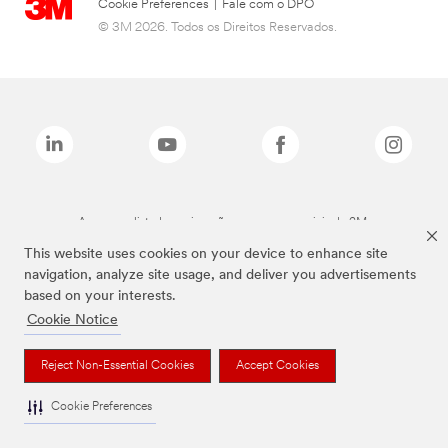
Cookie Preferences
|
Fale com o DPO
© 3M 2026. Todos os Direitos Reservados.
As marcas listadas a cima são marcas comerciais da 3M.
This website uses cookies on your device to enhance site
navigation, analyze site usage, and deliver you advertisements
based on your interests.
Cookie Notice
Reject Non-Essential Cookies
Accept Cookies
Cookie Preferences