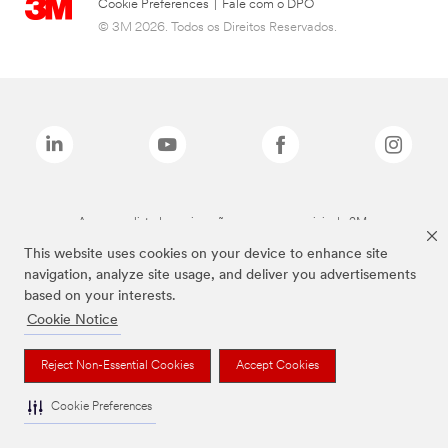
Cookie Preferences
|
Fale com o DPO
© 3M 2026. Todos os Direitos Reservados.
As marcas listadas a cima são marcas comerciais da 3M.
This website uses cookies on your device to enhance site
navigation, analyze site usage, and deliver you advertisements
based on your interests.
Cookie Notice
Reject Non-Essential Cookies
Accept Cookies
Cookie Preferences