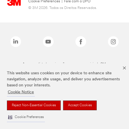
Cookie Preferences
|
Fale com o DPO
© 3M 2026. Todos os Direitos Reservados.
As marcas listadas a cima são marcas comerciais da 3M.
This website uses cookies on your device to enhance site
navigation, analyze site usage, and deliver you advertisements
based on your interests.
Cookie Notice
Reject Non-Essential Cookies
Accept Cookies
Cookie Preferences