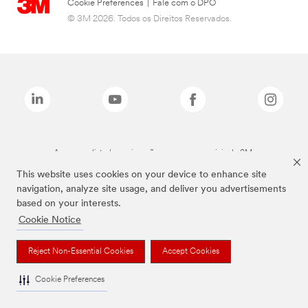
Cookie Preferences
|
Fale com o DPO
© 3M 2026. Todos os Direitos Reservados.
As marcas listadas a cima são marcas comerciais da 3M.
This website uses cookies on your device to enhance site
navigation, analyze site usage, and deliver you advertisements
based on your interests.
Cookie Notice
Reject Non-Essential Cookies
Accept Cookies
Cookie Preferences