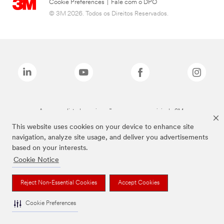
Cookie Preferences
|
Fale com o DPO
© 3M 2026. Todos os Direitos Reservados.
As marcas listadas a cima são marcas comerciais da 3M.
This website uses cookies on your device to enhance site
navigation, analyze site usage, and deliver you advertisements
based on your interests.
Cookie Notice
Reject Non-Essential Cookies
Accept Cookies
Cookie Preferences