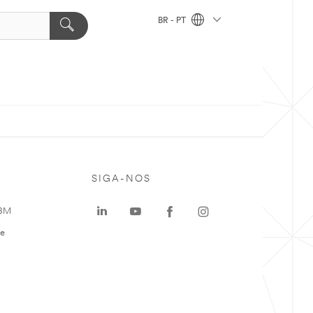
BR - PT
SIGA-NOS
 3M
te