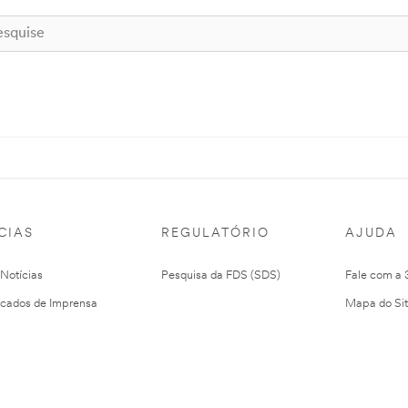
CIAS
REGULATÓRIO
AJUDA
 Notícias
Pesquisa da FDS (SDS)
Fale com a
cados de Imprensa
Mapa do Si