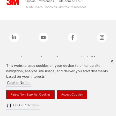
Cookie Preferences
|
Fale com o DPO
© 3M 2026. Todos os Direitos Reservados.
As marcas listadas a cima são marcas comerciais da 3M.
This website uses cookies on your device to enhance site
navigation, analyze site usage, and deliver you advertisements
based on your interests.
Cookie Notice
Reject Non-Essential Cookies
Accept Cookies
Cookie Preferences