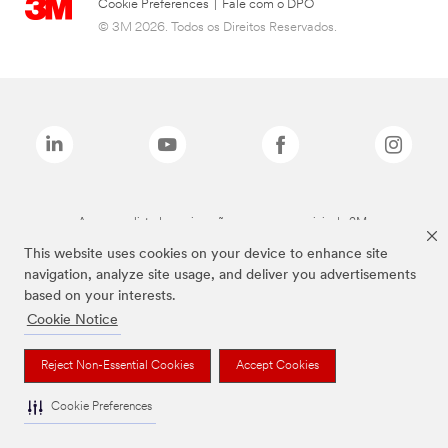
Cookie Preferences
|
Fale com o DPO
© 3M 2026. Todos os Direitos Reservados.
As marcas listadas a cima são marcas comerciais da 3M.
This website uses cookies on your device to enhance site
navigation, analyze site usage, and deliver you advertisements
based on your interests.
Cookie Notice
Reject Non-Essential Cookies
Accept Cookies
Cookie Preferences