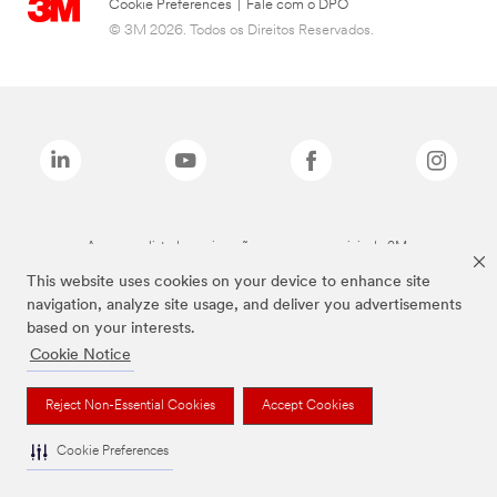
Cookie Preferences
|
Fale com o DPO
© 3M 2026. Todos os Direitos Reservados.
As marcas listadas a cima são marcas comerciais da 3M.
This website uses cookies on your device to enhance site
navigation, analyze site usage, and deliver you advertisements
based on your interests.
Cookie Notice
Reject Non-Essential Cookies
Accept Cookies
Cookie Preferences