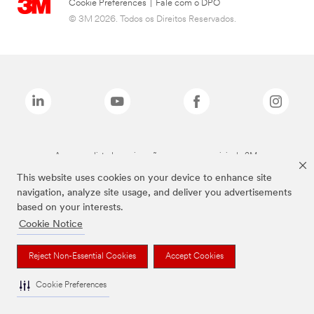
Cookie Preferences
|
Fale com o DPO
© 3M 2026. Todos os Direitos Reservados.
As marcas listadas a cima são marcas comerciais da 3M.
This website uses cookies on your device to enhance site
navigation, analyze site usage, and deliver you advertisements
based on your interests.
Cookie Notice
Reject Non-Essential Cookies
Accept Cookies
Cookie Preferences