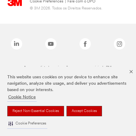
Cookie Preferences
|
Fale com o DPO
© 3M 2026. Todos os Direitos Reservados.
As marcas listadas a cima são marcas comerciais da 3M.
This website uses cookies on your device to enhance site
navigation, analyze site usage, and deliver you advertisements
based on your interests.
Cookie Notice
Reject Non-Essential Cookies
Accept Cookies
Cookie Preferences