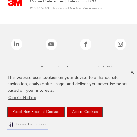
Cookie Preferences
|
Fale com o DPO
© 3M 2026. Todos os Direitos Reservados.
As marcas listadas a cima são marcas comerciais da 3M.
This website uses cookies on your device to enhance site
navigation, analyze site usage, and deliver you advertisements
based on your interests.
Cookie Notice
Reject Non-Essential Cookies
Accept Cookies
Cookie Preferences