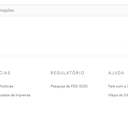
CIAS
REGULATÓRIO
AJUDA
 Notícias
Pesquisa da FDS (SDS)
Fale com a
cados de Imprensa
Mapa do Si