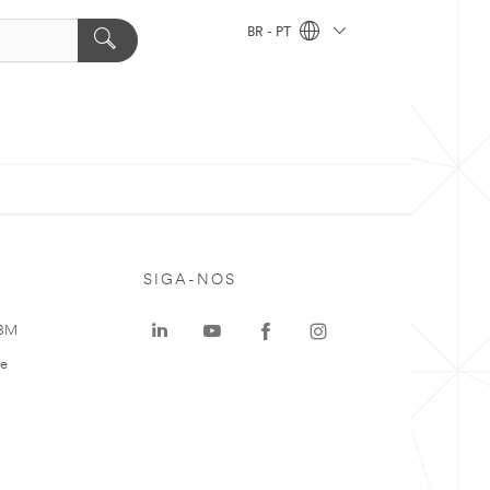
BR - PT
SIGA-NOS
 3M
te