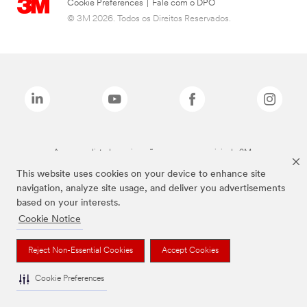
Cookie Preferences
|
Fale com o DPO
© 3M 2026. Todos os Direitos Reservados.
As marcas listadas a cima são marcas comerciais da 3M.
This website uses cookies on your device to enhance site
navigation, analyze site usage, and deliver you advertisements
based on your interests.
Cookie Notice
Reject Non-Essential Cookies
Accept Cookies
Cookie Preferences