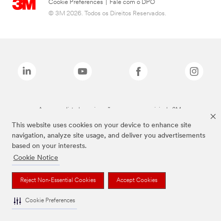
Cookie Preferences
|
Fale com o DPO
© 3M 2026. Todos os Direitos Reservados.
As marcas listadas a cima são marcas comerciais da 3M.
This website uses cookies on your device to enhance site
navigation, analyze site usage, and deliver you advertisements
based on your interests.
Cookie Notice
Reject Non-Essential Cookies
Accept Cookies
Cookie Preferences