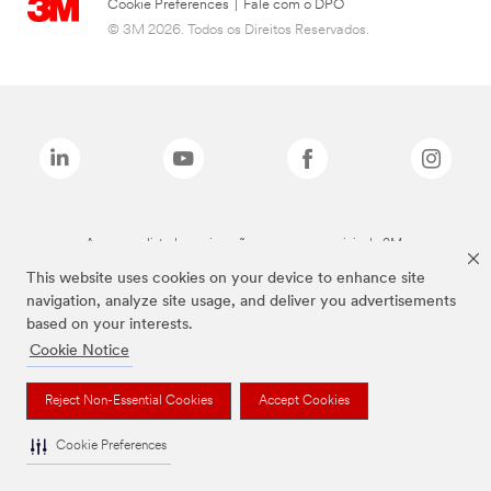
Cookie Preferences
|
Fale com o DPO
© 3M 2026. Todos os Direitos Reservados.
As marcas listadas a cima são marcas comerciais da 3M.
This website uses cookies on your device to enhance site
navigation, analyze site usage, and deliver you advertisements
based on your interests.
Cookie Notice
Reject Non-Essential Cookies
Accept Cookies
Cookie Preferences