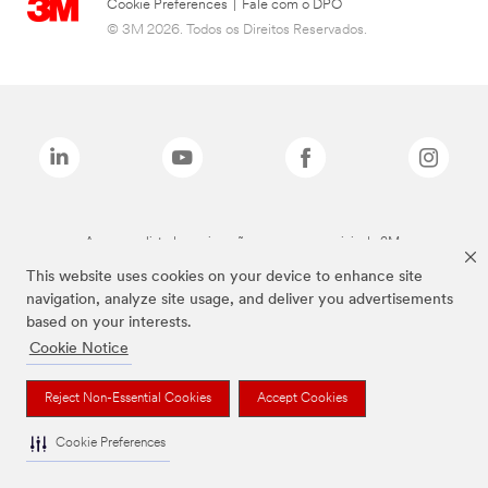
Cookie Preferences
|
Fale com o DPO
© 3M 2026. Todos os Direitos Reservados.
As marcas listadas a cima são marcas comerciais da 3M.
This website uses cookies on your device to enhance site
navigation, analyze site usage, and deliver you advertisements
based on your interests.
Cookie Notice
Reject Non-Essential Cookies
Accept Cookies
Cookie Preferences