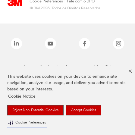
Cookie Preferences
|
Fale com o DPO
© 3M 2026. Todos os Direitos Reservados.
As marcas listadas a cima são marcas comerciais da 3M.
This website uses cookies on your device to enhance site
navigation, analyze site usage, and deliver you advertisements
based on your interests.
Cookie Notice
Reject Non-Essential Cookies
Accept Cookies
Cookie Preferences