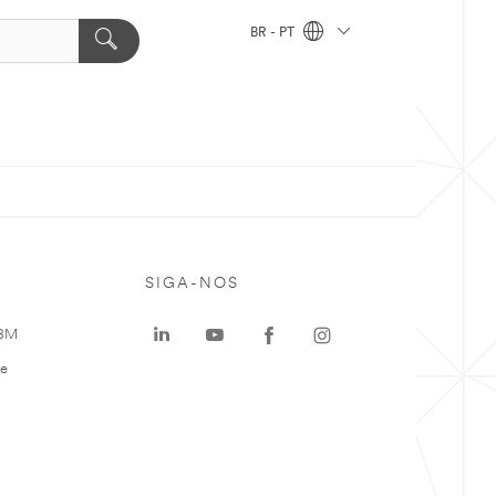
BR - PT
SIGA-NOS
 3M
te