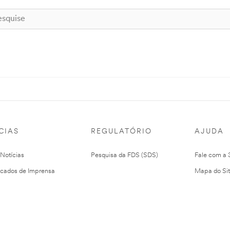
CIAS
REGULATÓRIO
AJUDA
 Notícias
Pesquisa da FDS (SDS)
Fale com a
cados de Imprensa
Mapa do Si