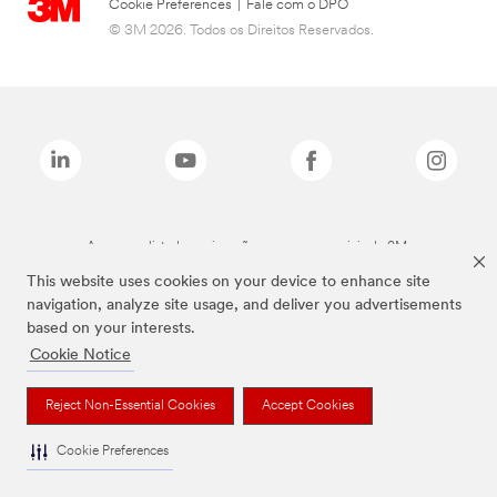
Cookie Preferences
|
Fale com o DPO
© 3M 2026. Todos os Direitos Reservados.
As marcas listadas a cima são marcas comerciais da 3M.
This website uses cookies on your device to enhance site
navigation, analyze site usage, and deliver you advertisements
based on your interests.
Cookie Notice
Reject Non-Essential Cookies
Accept Cookies
Cookie Preferences