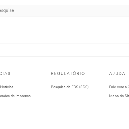
CIAS
REGULATÓRIO
AJUDA
 Notícias
Pesquisa da FDS (SDS)
Fale com a
cados de Imprensa
Mapa do Si