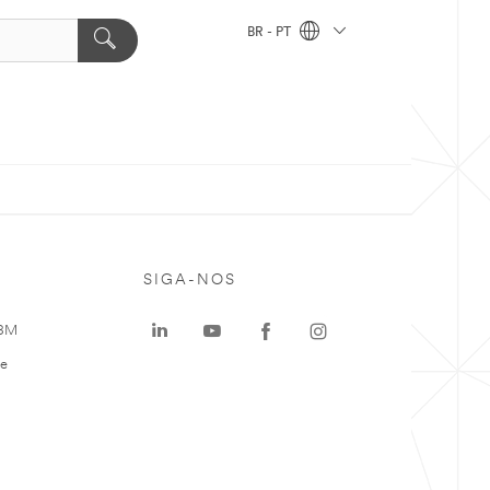
BR - PT
SIGA-NOS
 3M
te