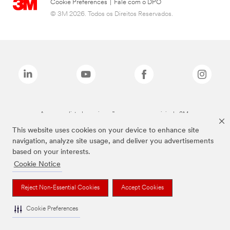
Cookie Preferences
|
Fale com o DPO
© 3M 2026. Todos os Direitos Reservados.
As marcas listadas a cima são marcas comerciais da 3M.
This website uses cookies on your device to enhance site
navigation, analyze site usage, and deliver you advertisements
based on your interests.
Cookie Notice
Reject Non-Essential Cookies
Accept Cookies
Cookie Preferences