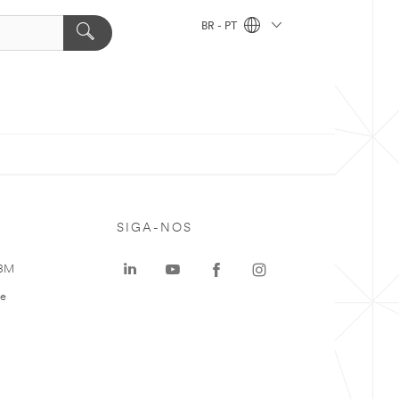
BR - PT
SIGA-NOS
 3M
te