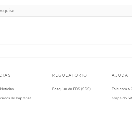
CIAS
REGULATÓRIO
AJUDA
 Notícias
Pesquisa da FDS (SDS)
Fale com a
cados de Imprensa
Mapa do Si