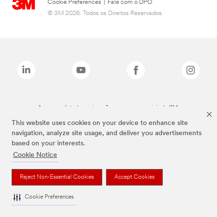
Cookie Preferences
|
Fale com o DPO
© 3M 2026. Todos os Direitos Reservados.
As marcas listadas a cima são marcas comerciais da 3M.
This website uses cookies on your device to enhance site
navigation, analyze site usage, and deliver you advertisements
based on your interests.
Cookie Notice
Reject Non-Essential Cookies
Accept Cookies
Cookie Preferences