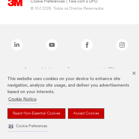
Cookie Preferences
|
Fale com o DPO
© 3M 2026. Todos os Direitos Reservados.
As marcas listadas a cima são marcas comerciais da 3M.
This website uses cookies on your device to enhance site
navigation, analyze site usage, and deliver you advertisements
based on your interests.
Cookie Notice
Reject Non-Essential Cookies
Accept Cookies
Cookie Preferences