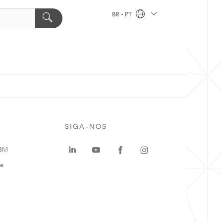
BR - PT
SIGA-NOS
 3M
te