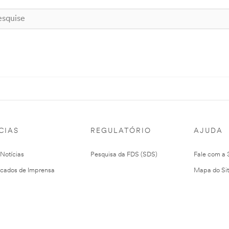
CIAS
REGULATÓRIO
AJUDA
 Notícias
Pesquisa da FDS (SDS)
Fale com a
cados de Imprensa
Mapa do Si