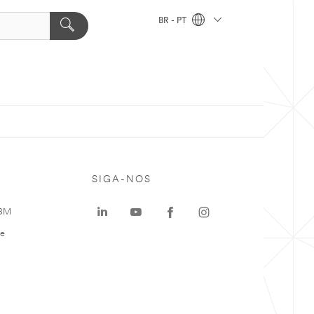
BR - PT
SIGA-NOS
 3M
te