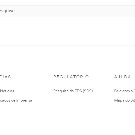
CIAS
REGULATÓRIO
AJUDA
 Notícias
Pesquisa da FDS (SDS)
Fale com a
cados de Imprensa
Mapa do Si