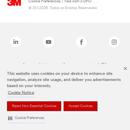
Cookie Preferences
|
Fale com o DPO
© 3M 2026. Todos os Direitos Reservados.
As marcas listadas a cima são marcas comerciais da 3M.
This website uses cookies on your device to enhance site
navigation, analyze site usage, and deliver you advertisements
based on your interests.
Cookie Notice
Reject Non-Essential Cookies
Accept Cookies
Cookie Preferences