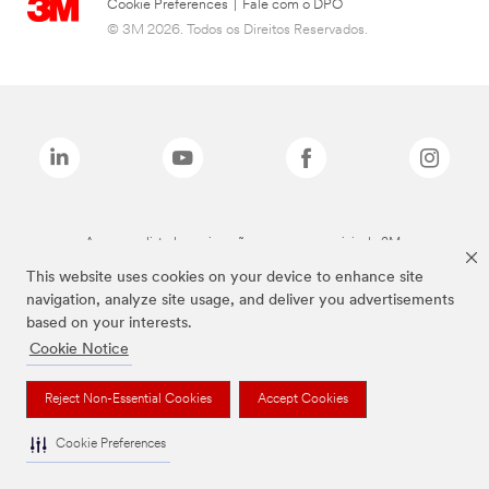
Cookie Preferences
|
Fale com o DPO
© 3M 2026. Todos os Direitos Reservados.
As marcas listadas a cima são marcas comerciais da 3M.
This website uses cookies on your device to enhance site
navigation, analyze site usage, and deliver you advertisements
based on your interests.
Cookie Notice
Reject Non-Essential Cookies
Accept Cookies
Cookie Preferences