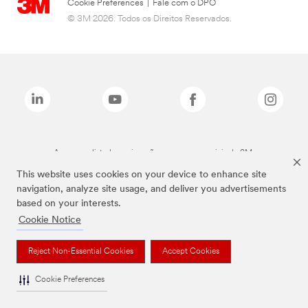
Cookie Preferences
|
Fale com o DPO
© 3M 2026. Todos os Direitos Reservados.
As marcas listadas a cima são marcas comerciais da 3M.
This website uses cookies on your device to enhance site
navigation, analyze site usage, and deliver you advertisements
based on your interests.
Cookie Notice
Reject Non-Essential Cookies
Accept Cookies
Cookie Preferences