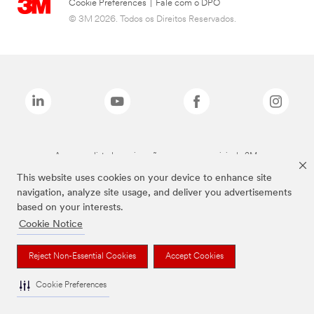
Cookie Preferences
|
Fale com o DPO
© 3M 2026. Todos os Direitos Reservados.
As marcas listadas a cima são marcas comerciais da 3M.
This website uses cookies on your device to enhance site
navigation, analyze site usage, and deliver you advertisements
based on your interests.
Cookie Notice
Reject Non-Essential Cookies
Accept Cookies
Cookie Preferences