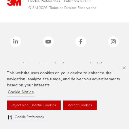
Cookie Preferences
|
Fale com o DPO
© 3M 2026. Todos os Direitos Reservados.
As marcas listadas a cima são marcas comerciais da 3M.
This website uses cookies on your device to enhance site
navigation, analyze site usage, and deliver you advertisements
based on your interests.
Cookie Notice
Reject Non-Essential Cookies
Accept Cookies
Cookie Preferences