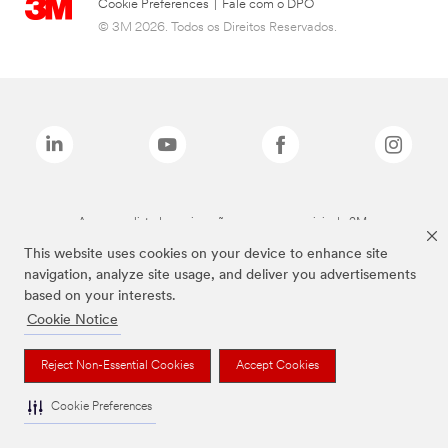
Cookie Preferences
|
Fale com o DPO
© 3M 2026. Todos os Direitos Reservados.
As marcas listadas a cima são marcas comerciais da 3M.
This website uses cookies on your device to enhance site
navigation, analyze site usage, and deliver you advertisements
based on your interests.
Cookie Notice
Reject Non-Essential Cookies
Accept Cookies
Cookie Preferences