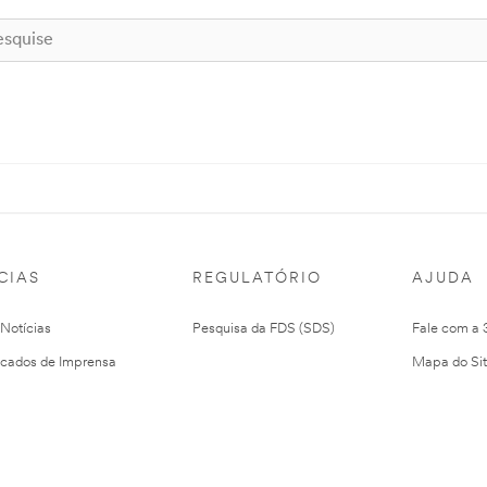
CIAS
REGULATÓRIO
AJUDA
 Notícias
Pesquisa da FDS (SDS)
Fale com a
cados de Imprensa
Mapa do Si