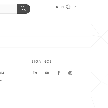
BR - PT
SIGA-NOS
 3M
te