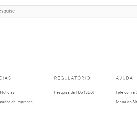
CIAS
REGULATÓRIO
AJUDA
 Notícias
Pesquisa da FDS (SDS)
Fale com a
cados de Imprensa
Mapa do Si