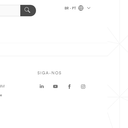
BR - PT
SIGA-NOS
 3M
te