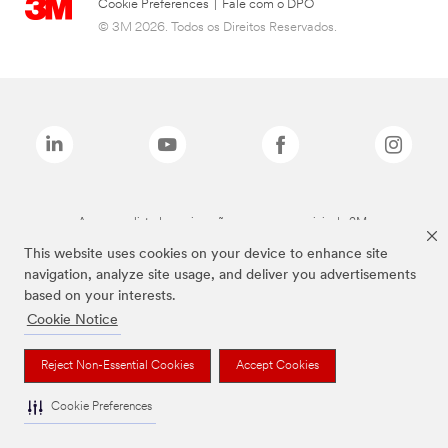
Cookie Preferences
|
Fale com o DPO
© 3M 2026. Todos os Direitos Reservados.
As marcas listadas a cima são marcas comerciais da 3M.
This website uses cookies on your device to enhance site
navigation, analyze site usage, and deliver you advertisements
based on your interests.
Cookie Notice
Reject Non-Essential Cookies
Accept Cookies
Cookie Preferences