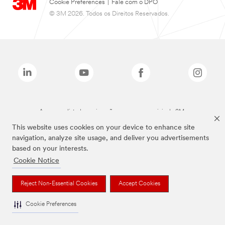
Cookie Preferences
|
Fale com o DPO
© 3M 2026. Todos os Direitos Reservados.
As marcas listadas a cima são marcas comerciais da 3M.
This website uses cookies on your device to enhance site
navigation, analyze site usage, and deliver you advertisements
based on your interests.
Cookie Notice
Reject Non-Essential Cookies
Accept Cookies
Cookie Preferences