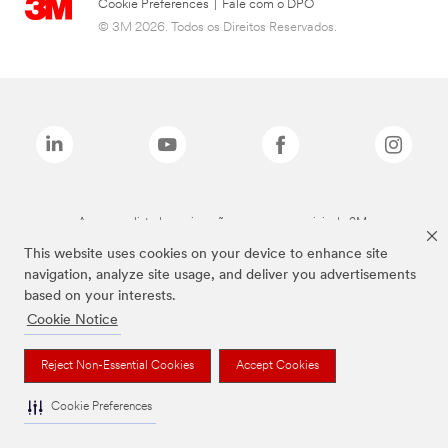
Cookie Preferences
|
Fale com o DPO
© 3M 2026. Todos os Direitos Reservados.
As marcas listadas a cima são marcas comerciais da 3M.
This website uses cookies on your device to enhance site
navigation, analyze site usage, and deliver you advertisements
based on your interests.
Cookie Notice
Reject Non-Essential Cookies
Accept Cookies
Cookie Preferences