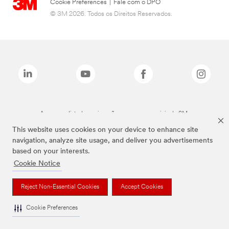
Cookie Preferences
|
Fale com o DPO
© 3M 2026. Todos os Direitos Reservados.
As marcas listadas a cima são marcas comerciais da 3M.
This website uses cookies on your device to enhance site
navigation, analyze site usage, and deliver you advertisements
based on your interests.
Cookie Notice
Reject Non-Essential Cookies
Accept Cookies
Cookie Preferences