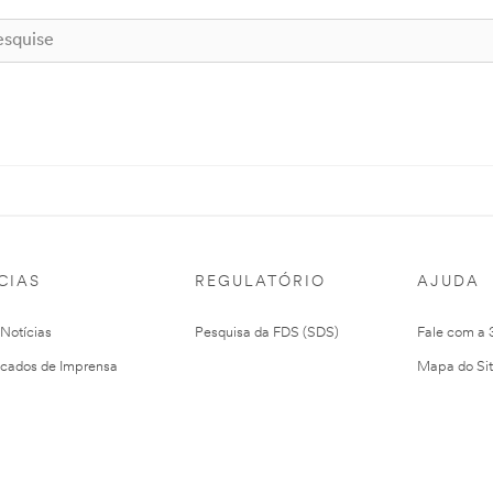
CIAS
REGULATÓRIO
AJUDA
 Notícias
Pesquisa da FDS (SDS)
Fale com a
cados de Imprensa
Mapa do Si