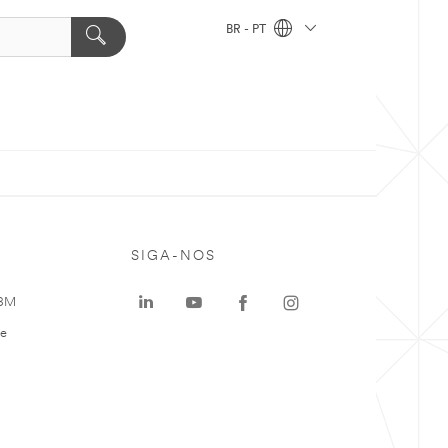
BR - PT
SIGA-NOS
 3M
te