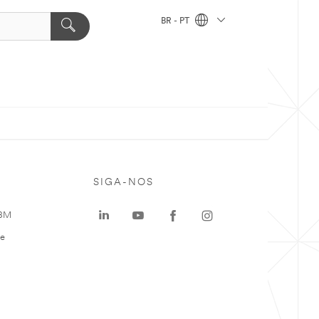
BR - PT
SIGA-NOS
 3M
te