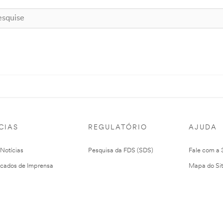
CIAS
REGULATÓRIO
AJUDA
 Notícias
Pesquisa da FDS (SDS)
Fale com a
cados de Imprensa
Mapa do Si