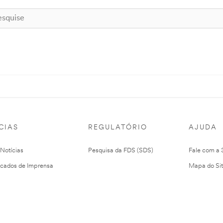
CIAS
REGULATÓRIO
AJUDA
 Notícias
Pesquisa da FDS (SDS)
Fale com a
cados de Imprensa
Mapa do Si