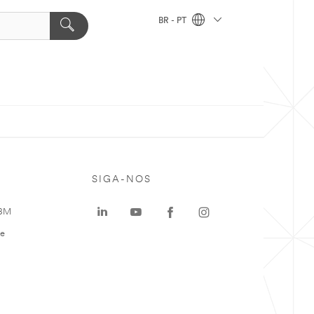
BR - PT
SIGA-NOS
 3M
te